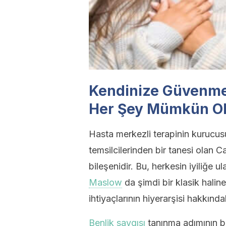
Kendinize Güvenme
Her Şey Mümkün O
Hasta merkezli terapinin kurucus
temsilcilerinden bir tanesi olan C
bileşenidir. Bu, herkesin iyiliğe u
Maslow
da şimdi bir klasik halin
ihtiyaçlarının hiyerarşisi hakkında
Benlik saygısı
tanınma adımının bir