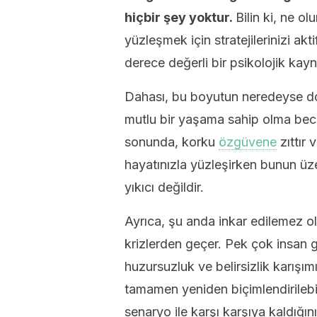
hiçbir şey yoktur.
Bilin ki, ne o
yüzleşmek için stratejilerinizi akti
derece değerli bir psikolojik kayn
Dahası, bu boyutun neredeyse do
mutlu bir yaşama sahip olma becer
sonunda, korku
özgüvene
zıttır 
hayatınızla yüzleşirken bunun üze
yıkıcı değildir.
Ayrıca, şu anda inkar edilemez o
krizlerden geçer. Pek çok insan ge
huzursuzluk ve belirsizlik karışı
tamamen yeniden biçimlendirilebil
senaryo ile karşı karşıya kaldığı