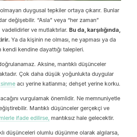
olmayan duygusal tepkiler ortaya çıkarır. Bunlar
ar değişebilir. “Asla” veya “her zaman”
 vadelidirler ve mutlaktırlar.
Bu da, karşılığında,
rir.
Ya da kişinin ne olması, ne yapması ya da
n kendi kendine dayattığı talepleri.
 doğrulanamaz. Aksine, mantıklı düşünceler
maktadır. Çok daha düşük yoğunlukta duygular
iksinme
acı yerine katlanma; dehşet yerine korku.
yacağını vurgulamak önemlidir. Ne memnuniyetle
ğiştirebilir. Mantıklı düşünceler gerçekçi ve
mlerle ifade edilirse,
mantıksız hale gelecektir.
tıklı düşünceleri olumlu düşünme olarak algılarsa,