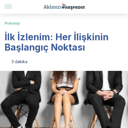
Psikoloji
İlk İzlenim: Her İlişkinin
Başlangıç Noktası
3 dakika