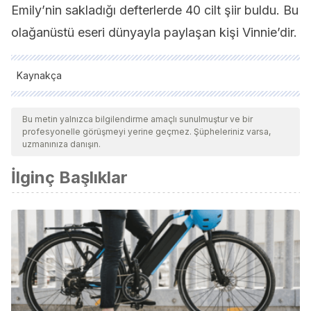
Emily’nin sakladığı defterlerde 40 cilt şiir buldu. Bu
olağanüstü eseri dünyayla paylaşan kişi Vinnie’dir.
Kaynakça
Tüm alıntı yapılan kaynaklar, kalitelerini, güvenilirliklerini,
güncelliklerini ve geçerliliklerini sağlamak için ekibimiz
Bu metin yalnızca bilgilendirme amaçlı sunulmuştur ve bir
profesyonelle görüşmeyi yerine geçmez. Şüpheleriniz varsa,
tarafından derinlemesine incelendi. Bu makalenin bibliyografisi
uzmanınıza danışın.
güvenilir ve akademik veya bilimsel doğruluğa sahip olarak
İlginç Başlıklar
kabul edildi.
Chávez, F. E. (2007). El silencio de Dickinson. Lectora: revista
de dones i textualitat, (13), 61-68.