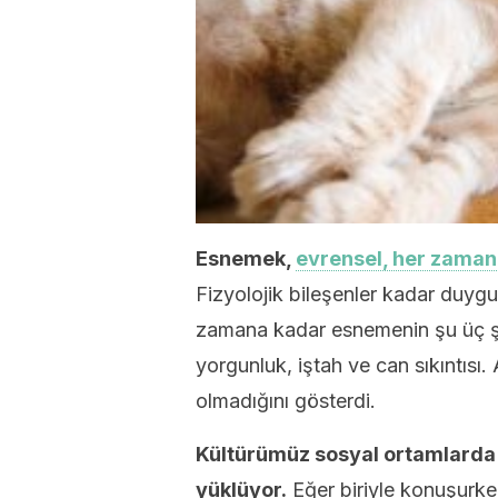
Esnemek,
evrensel, her zaman
Fizyolojik bileşenler kadar duygus
zamana kadar esnemenin şu üç şe
yorgunluk, iştah ve can sıkıntıs
olmadığını gösterdi.
Kültürümüz sosyal ortamlarda 
yüklüyor.
Eğer biriyle konuşurken