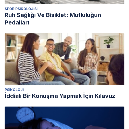
and identification of emotional states in others.
Biological
SPOR PSIKOLOJISI
psychiatry
,
68
(12), 1134-1140.
Ruh Sağlığı Ve Bisiklet: Mutluluğun
May, A. L., & Parrott, A. C. (2015). Greater sexual risk‐taking
Pedalları
in female and male recreational MDMA/ecstasy users
compared with alcohol drinkers: a questionnaire
study.
Human Psychopharmacology: Clinical and
Experimental
,
30
(4), 272-275.
PSIKOLOJI
İddialı Bir Konuşma Yapmak İçin Kılavuz