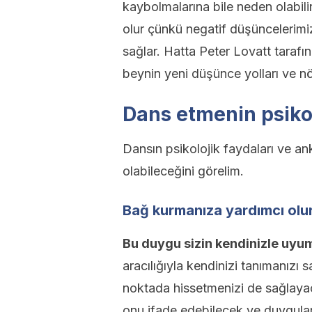
kaybolmalarına bile neden olabil
olur çünkü negatif düşüncelerimi
sağlar. Hatta Peter Lovatt taraf
beynin yeni düşünce yolları ve nö
Dans etmenin psikol
Dansın psikolojik faydaları ve an
olabileceğini görelim.
Bağ kurmanıza yardımcı olu
Bu duygu sizin kendinizle uyum
aracılığıyla kendinizi tanımanızı 
noktada hissetmenizi de sağlayac
onu ifade edebilecek ve duygular