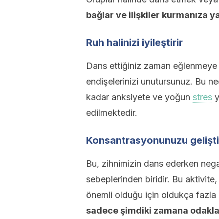
bağlar ve ilişkiler kurmanıza y
Ruh halinizi iyileştirir
Dans ettiğiniz zaman eğlenmeye o
endişelerinizi unutursunuz. Bu n
kadar anksiyete ve yoğun
stres
y
edilmektedir.
Konsantrasyonunuzu gelişti
Bu, zihnimizin dans ederken nega
sebeplerinden biridir. Bu aktivite
önemli olduğu için oldukça fazla 
sadece şimdiki zamana odakla