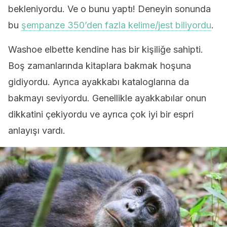
bekleniyordu. Ve o bunu yaptı! Deneyin sonunda
bu
şempanze 350’den fazla kelime/jest biliyordu
.
Washoe elbette kendine has bir kişiliğe sahipti.
Boş zamanlarında kitaplara bakmak hoşuna
gidiyordu. Ayrıca ayakkabı kataloglarına da
bakmayı seviyordu. Genellikle ayakkabılar onun
dikkatini çekiyordu ve ayrıca çok iyi bir espri
anlayışı vardı.