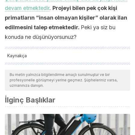
devam etmektedir
.
Projeyi bilen pek çok kişi
primatların “insan olmayan kişiler” olarak ilan
edilmesini talep etmektedir.
Peki ya siz bu
konuda ne düşünüyorsunuz?
Kaynakça
Tüm alıntı yapılan kaynaklar, kalitelerini, güvenilirliklerini,
güncelliklerini ve geçerliliklerini sağlamak için ekibimiz
Bu metin yalnızca bilgilendirme amaçlı sunulmuştur ve bir
profesyonelle görüşmeyi yerine geçmez. Şüpheleriniz varsa,
tarafından derinlemesine incelendi. Bu makalenin bibliyografisi
uzmanınıza danışın.
güvenilir ve akademik veya bilimsel doğruluğa sahip olarak
İlginç Başlıklar
kabul edildi.
Tamames, K. (2008).
Personas como Washoe. Cuadernos para
el diálogo
, (28), 129-131.