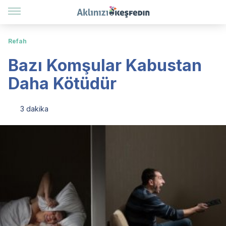
Refah
Bazı Komşular Kabustan
Daha Kötüdür
3 dakika