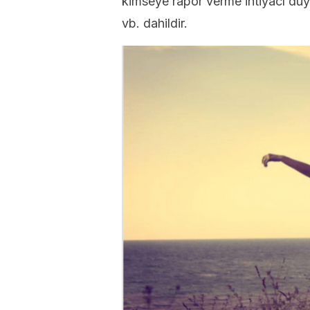
kimseye rapor verme ihtiyacı du
vb. dahildir.