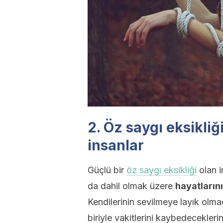
2. Öz saygı eksikli
insanlar
Güçlü bir
öz saygı eksikliği
olan i
da dahil olmak üzere
hayatların
Kendilerinin sevilmeye layık olm
biriyle vakitlerini kaybedecekleri