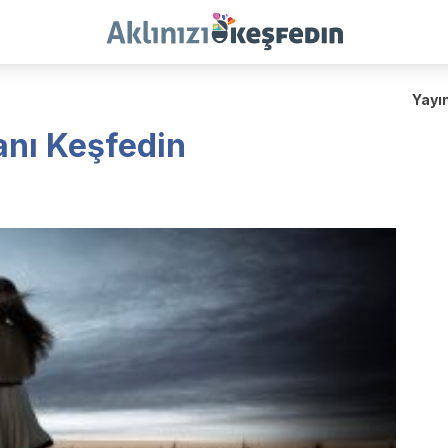
Yayı
anı Keşfedin