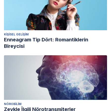
KIŞISEL GELIŞIM
Enneagram Tip Dört: Romantiklerin
Bireycisi
NÖROBILIM
Zevkle İlgili Nörotransmiterler