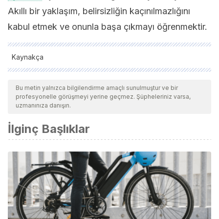
Akıllı bir yaklaşım, belirsizliğin kaçınılmazlığını
kabul etmek ve onunla başa çıkmayı öğrenmektir.
Kaynakça
Tüm alıntı yapılan kaynaklar, kalitelerini, güvenilirliklerini,
güncelliklerini ve geçerliliklerini sağlamak için ekibimiz
Bu metin yalnızca bilgilendirme amaçlı sunulmuştur ve bir
profesyonelle görüşmeyi yerine geçmez. Şüpheleriniz varsa,
tarafından derinlemesine incelendi. Bu makalenin bibliyografisi
uzmanınıza danışın.
güvenilir ve akademik veya bilimsel doğruluğa sahip olarak
İlginç Başlıklar
kabul edildi.
Vázquez, M. L., & Smarandache, F. (2018). Neutrosofía: Nuevos
avances en el tratamiento de la incertidumbre. Infinite Study.