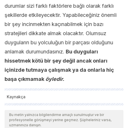
durumlar sizi farklı faktörlere bağlı olarak farklı
şekillerde etkileyecektir. Yapabileceğiniz önemli
bir şey incinmekten kaçınabilmek için bazı
stratejileri dikkate almak olacaktır. Olumsuz
duyguların bu yolculuğun bir parçası olduğunu
anlamak durumundasınız.
Bu duyguları
hissetmek kötü bir şey değil ancak onları
içinizde tutmaya çalışmak ya da onlarla hiç
başa çıkmamak
öyledir.
Kaynakça
Tüm alıntı yapılan kaynaklar, kalitelerini, güvenilirliklerini,
güncelliklerini ve geçerliliklerini sağlamak için ekibimiz
Bu metin yalnızca bilgilendirme amaçlı sunulmuştur ve bir
profesyonelle görüşmeyi yerine geçmez. Şüpheleriniz varsa,
tarafından derinlemesine incelendi. Bu makalenin bibliyografisi
uzmanınıza danışın.