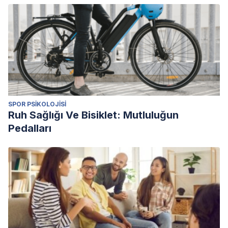
muerte perinatal y neonatal. (en linea)
https://www.umamanita.es/wp-
content/uploads/2015/06/Guia-Atencion-Muerte-Perinatal-
y-Neonatal.pdf
García, M. C., Soto, B. R., & Ingelmo, A. O. (2016).
PROTOCOLO-GUIA MUERTE FETAL Y PERINATAL.
González Castroagudín, S., Suárez López, I., Polanco
SPOR PSIKOLOJISI
Teijo, F., Ledo Marra, M., & Rodríguez Vidal, E. (2013).
Ruh Sağlığı Ve Bisiklet: Mutluluğun
Papel de la matrona en el manejo del duelo perinatal y
Pedalları
neonatal.
Cad Aten Primaria
,
19
(1), 113-117.
Oviedo-Soto, S., Urdaneta-Carruyo, E., Parra-Falcón, F. M.,
& Marquina-Volcanes, M. (2009). Duelo materno por
muerte perinatal.
Revista Mexicana de Pediatría
,
76
(5), 215-
219.
Paneque, M. D. C. M. (2012). Duelo perinatal: atención
psicológica en los primeros momentos.
Hygia de