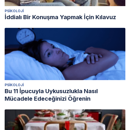
enfermería: revista científica del colegio
, (79), 52-55.
PSIKOLOJI
Vicente, N. (2014). Duelo perinatal. El duelo olvidado.
İddialı Bir Konuşma Yapmak İçin Kılavuz
Recuperado de
https://gredos.usal.es/jspui/handle/10366/128540?
fbclid=IwAR1tcqob0J973xlFTzwY3ZYs_c1qwJLNITa7MbyqO
4gnHHQ3E
PSIKOLOJI
Bu 11 İpucuyla Uykusuzlukla Nasıl
Mücadele Edeceğinizi Öğrenin