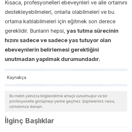
Kısaca, profesyonelleri ebeveynleri ve aile ortamını
destekleyebilmeleri, onlarla olabilmeleri ve bu
ortama katılabilmeleri için eğitmek son derece
gereklidir. Bunların hepsi,
yas tutma sürecinin
hızını sadece ve sadece yas tutuyor olan
ebeveynlerin belirlemesi gerektiğini
unutmadan yapılmak durumundadır.
Kaynakça
Tüm alıntı yapılan kaynaklar, kalitelerini, güvenilirliklerini,
güncelliklerini ve geçerliliklerini sağlamak için ekibimiz
Bu metin yalnızca bilgilendirme amaçlı sunulmuştur ve bir
profesyonelle görüşmeyi yerine geçmez. Şüpheleriniz varsa,
tarafından derinlemesine incelendi. Bu makalenin bibliyografisi
uzmanınıza danışın.
güvenilir ve akademik veya bilimsel doğruluğa sahip olarak
İlginç Başlıklar
kabul edildi.
Asociación Umamanita (2009): Guía para la atención a la