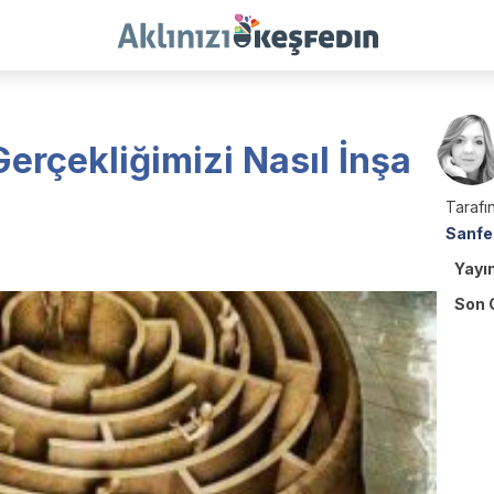
erçekliğimizi Nasıl İnşa
Tarafın
Sanfe
Yayı
Son 