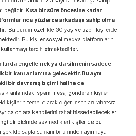
nümüzde artık fazla sayıda arkadaşa sahip
m değildir.
Kısa bir süre öncesine kadar
tformlarında yüzlerce arkadaşa sahip olma
ir.
Bu durum özellikle 30 yaş ve üzeri kişilerde
ektedir. Bu kişiler sosyal medya platformlarını
kullanmayı tercih etmektedirler.
rmlarda engellemek ya da silmenin sadece
k bir kanı anlamına gelecektir. Bu aynı
i bir davranış biçimi haline de
asik anlamdaki spam mesaj gönderen kişileri
 kişilerin temel olarak diğer insanları rahatsız
yrıca onlara kendilerini rahat hissedebilecekleri
gi bir biçimde sevmedikleri kişiler de bu
bu şekilde sapla samanı birbirinden ayırmaya