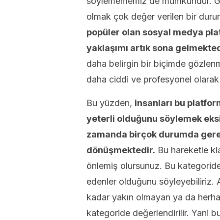
söylemememiz de mümkündür. Gü
olmak çok değer verilen bir duru
popüler olan sosyal medya pla
yaklaşımı artık sona gelmekted
daha belirgin bir biçimde gözlenm
daha ciddi ve profesyonel olarak 
Bu yüzden,
insanları bu platfo
yeterli olduğunu söylemek eksi
zamanda birçok durumda gerekl
dönüşmektedir.
Bu hareketle kl
önlemiş olursunuz. Bu kategorideki
edenler olduğunu söyleyebiliriz. A
kadar yakın olmayan ya da herhan
kategoride değerlendirilir. Yani 