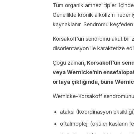
Tüm organik amnezi tipleri içind
Genellikle kronik alkolizm nedeni
kaynaklanır. Sendromu keşfeden ki
Korsakoff’un sendromu akut bir zi
disorientasyon ile karakterize edi
Çoğu zaman
, Korsakoff’un sen
veya Wernicke’nin ensefalopatisi
ortaya çıktığında, buna Werni
Wernicke-Korsakoff sendromunun ba
ataksi (koordinasyon eksikliği
oftalmopleji (oküler kasların fe