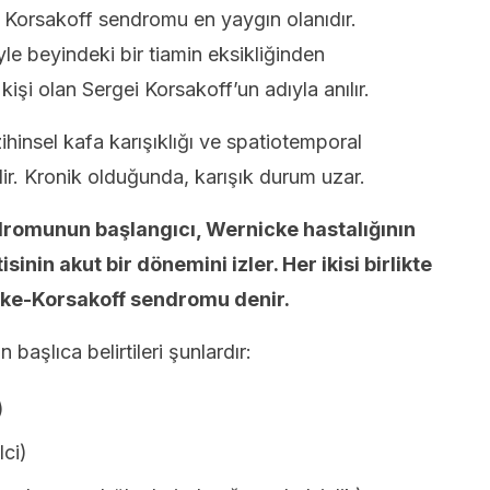
e Korsakoff sendromu en yaygın olanıdır.
yle beyindeki bir tiamin eksikliğinden
şi olan Sergei Korsakoff’un adıyla anılır.
hinsel kafa karışıklığı ve spatiotemporal
lir. Kronik olduğunda, karışık durum uzar.
dromunun başlangıcı, Wernicke hastalığının
nin akut bir dönemini izler. Her ikisi birlikte
cke-Korsakoff sendromu denir.
şlıca belirtileri şunlardır:
)
lci)