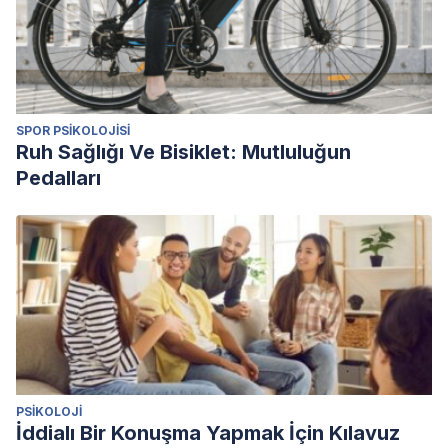
(2020). En
gemconsortium.org
.
https://www.gemconsortium.org/file/open?fileId=50691
Durán Aponte, E. (2013). Distinción entre actitud
emprendedora y autoeficacia: validez y confiabilidad en
SPOR PSIKOLOJISI
estudiantes universitarios.
Educación y futuro digital
. (7),
Ruh Sağlığı Ve Bisiklet: Mutluluğun
59-69.
Pedalları
PSIKOLOJI
İddialı Bir Konuşma Yapmak İçin Kılavuz