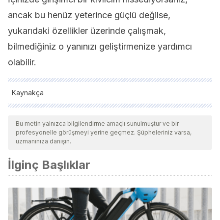
ancak bu henüz yeterince güçlü değilse,
yukarıdaki özellikler üzerinde çalışmak,
bilmediğiniz o yanınızı geliştirmenize yardımcı
olabilir.
Kaynakça
Tüm alıntı yapılan kaynaklar, kalitelerini, güvenilirliklerini,
güncelliklerini ve geçerliliklerini sağlamak için ekibimiz
Bu metin yalnızca bilgilendirme amaçlı sunulmuştur ve bir
profesyonelle görüşmeyi yerine geçmez. Şüpheleriniz varsa,
tarafından derinlemesine incelendi. Bu makalenin bibliyografisi
uzmanınıza danışın.
güvenilir ve akademik veya bilimsel doğruluğa sahip olarak
İlginç Başlıklar
kabul edildi.
Global Entrepreneurship Monitor. 2019/2020 Global Report.
(2020). En
gemconsortium.org
.
https://www.gemconsortium.org/file/open?fileId=50443
Global Entrepreneurship Monitor. 2020/2021 Global Report.