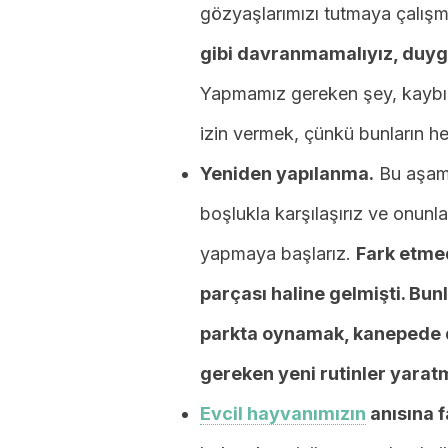
gözyaşlarımızı tutmaya çalış
gibi davranmamalıyız, duygu
Yapmamız gereken şey, kaybım
izin vermek, çünkü bunların hep
Yeniden yapılanma.
Bu aşama
boşlukla karşılaşırız ve onunl
yapmaya başlarız.
Fark etmed
parçası haline gelmişti. Bu
parkta oynamak, kanepede 
gereken yeni rutinler yaratm
Evcil hayvanımızın
anısına f