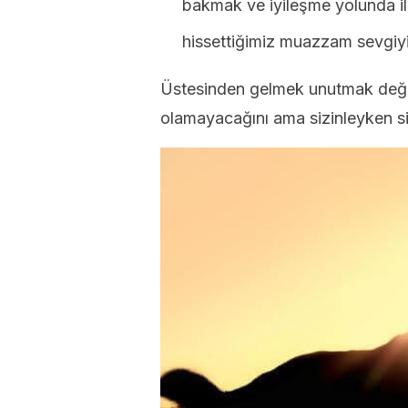
bakmak ve iyileşme yolunda ile
hissettiğimiz muazzam sevgiyi h
Üstesinden gelmek unutmak değild
olamayacağını ama sizinleyken sizi