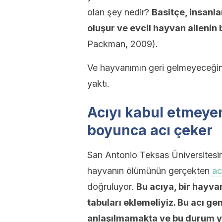
olan şey nedir?
Basitçe, insanla
oluşur ve evcil hayvan ailenin b
Packman, 2009).
Ve hayvanımın geri gelmeyeceğin
yaktı.
Acıyı kabul etmeye
boyunca acı çeker
San Antonio Teksas Üniversitesi
hayvanın ölümünün gerçekten
ac
doğruluyor.
Bu acıya, bir hayvan
tabuları eklemeliyiz. Bu acı ge
anlaşılmamakta ve bu durum y