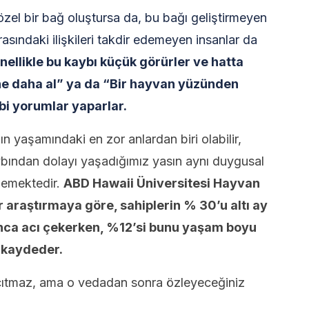
 özel bir bağ oluştursa da, bu bağı geliştirmeyen
sındaki ilişkileri takdir edemeyen insanlar da
nellikle bu kaybı küçük görürler ve hatta
ane daha al” ya da “Bir hayvan yüzünden
i yorumlar yaparlar.
ın yaşamındaki en zor anlardan biri olabilir,
bından dolayı yaşadığımız yasın aynı duygusal
memektedir.
ABD Hawaii Üniversitesi Hayvan
ir araştırmaya göre, sahiplerin % 30’u altı ay
unca acı çekerken, %12’si bunu yaşam boyu
y kaydeder.
cıtmaz, ama o vedadan sonra özleyeceğiniz