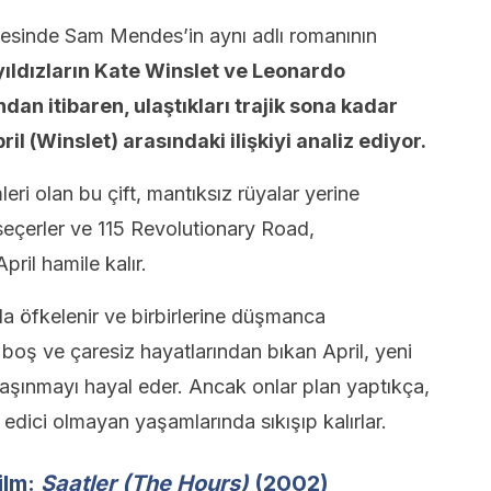
listesinde Sam Mendes’in aynı adlı romanının
yıldızların Kate Winslet ve Leonardo
andan itibaren, ulaştıkları trajik sona kadar
il (Winslet) arasındaki ilişkiyi analiz ediyor.
eri olan bu çift, mantıksız rüyalar yerine
seçerler ve 115 Revolutionary Road,
pril hamile kalır.
da öfkelenir ve birbirlerine düşmanca
boş ve çaresiz hayatlarından bıkan April, yeni
taşınmayı hayal eder. Ancak onlar plan yaptıkça,
n edici olmayan yaşamlarında sıkışıp kalırlar.
film:
Saatler (The Hours)
(2002)