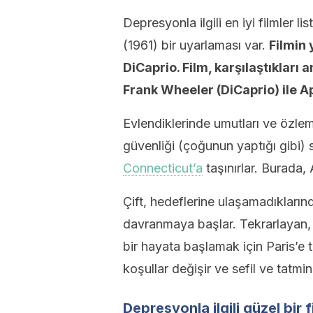
Depresyonla ilgili en iyi filmler 
(1961) bir uyarlaması var.
Filmin 
DiCaprio. Film, karşılaştıkları 
Frank Wheeler (DiCaprio) ile Apr
Evlendiklerinde umutları ve özleml
güvenliği (çoğunun yaptığı gibi) 
Connecticut’a
taşınırlar. Burada, A
Çift, hedeflerine ulaşamadıkların
davranmaya başlar. Tekrarlayan, 
bir hayata başlamak için Paris’e 
koşullar değişir ve sefil ve tatmi
Depresyonla ilgili güzel bir 