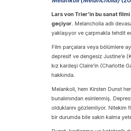
Melankoli
(
Melancholia)
(20
Lars von Trier’in bu sanat film
geçiyor
. Melancholia adlı deva
yaklaşıyor ve çarpmakla tehdit e
Film parçalara veya bölümlere ay
depresif ve dengesiz Justine’e (K
kız kardeşi Claire’in (Charlotte
hakkında.
Melankoli, hem Kirsten Dunst hem
bunalımından esinlenmiş. Depresy
olduklarını gözlemliyor. Nitekim f
bir durumda bile sakin kalma yete