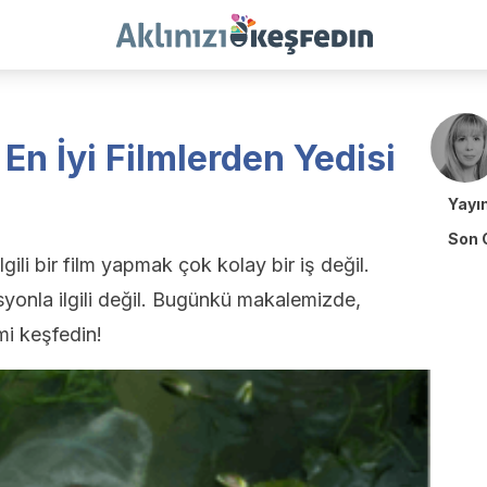
 En İyi Filmlerden Yedisi
Yayı
Son 
gili bir film yapmak çok kolay bir iş değil.
yonla ilgili değil. Bugünkü makalemizde,
lmi keşfedin!