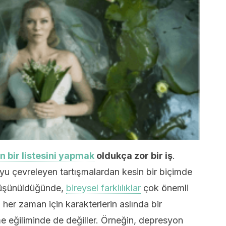
in bir listesini yapmak
oldukça zor bir iş
.
u çevreleyen tartışmalardan kesin bir biçimde
üşünüldüğünde,
bireysel farklılıklar
çok önemli
, her zaman için karakterlerin aslında bir
me eğiliminde de değiller. Örneğin, depresyon