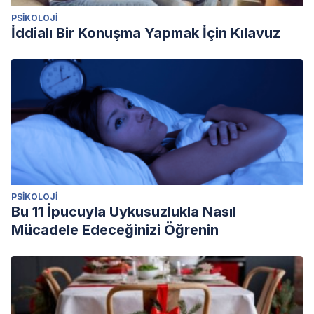
PSIKOLOJI
İddialı Bir Konuşma Yapmak İçin Kılavuz
PSIKOLOJI
Bu 11 İpucuyla Uykusuzlukla Nasıl
Mücadele Edeceğinizi Öğrenin