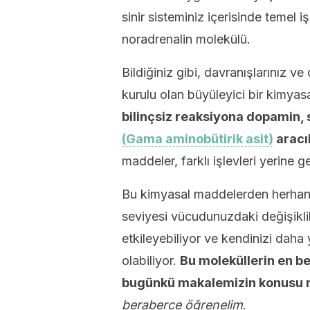
sinir sisteminiz içerisinde temel i
noradrenalin molekülü.
Bildiğiniz gibi, davranışlarınız v
kurulu olan büyüleyici bir kimyas
bilinçsiz reaksiyona dopamin, s
(Gama aminobütirik asit)
aracıl
maddeler, farklı işlevleri yerine g
Bu kimyasal maddelerden herhang
seviyesi vücudunuzdaki değişiklikle
etkileyebiliyor ve kendinizi daha
olabiliyor.
Bu moleküllerin en bel
bugünkü makalemizin konusu 
beraberce öğrenelim
.