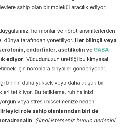
şlevlere sahip olan bir molekül aracılık ediyor:
e duygularınız, hormonlar ve nörotransmiterlerden
al dünya tarafından yönetiliyor.
Her bilinçli veya
erotonin, endorfinler, asetilkolin ve
GABA
ık ediyor
. Vücudunuzun ürettiği bu kimyasal
etirmek için nöronlara sinyaller gönderiyorlar.
i birinin daha yüksek veya daha düşük bir
ri tetikliyor. Bu tetikleme, ruh halinizi
 yorgun veya stresli hissetmenize neden
irleyici role sahip olanlarından biri de
noradrenalin
.
Şimdi isterseniz bunun nedenini