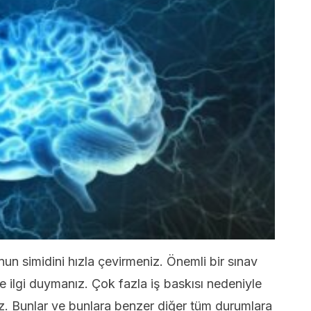
nun simidini hızla çevirmeniz. Önemli bir sınav
ine ilgi duymanız. Çok fazla iş baskısı nedeniyle
z. Bunlar ve bunlara benzer diğer tüm durumlara