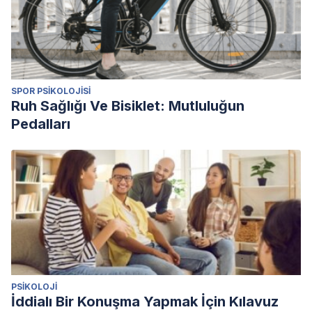
https://doi.org/10.1016/j.cortex.2016.02.016 Labate, A., Cerasa,
A., Mumoli, L., Ferlazzo, E., Aguglia, U., Quattrone, A., &
Gambardella, A. (2015). Neuro-anatomical differences among
epileptic and non-epileptic déjà-vu.
Cortex; a journal devoted
SPOR PSIKOLOJISI
to the study of the nervous system and behavior
,
64
, 1–7.
Ruh Sağlığı Ve Bisiklet: Mutluluğun
https://doi.org/10.1016/j.cortex.2014.09.020
Pedalları
PSIKOLOJI
İddialı Bir Konuşma Yapmak İçin Kılavuz