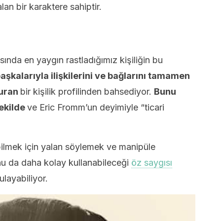
lan bir karaktere sahiptir.
asında en yaygın rastladığımız kişiliğin bu
b
aşkalarıyla ilişkilerini ve bağlarını t
amamen
kuran
bir kişilik profilinden bahsediyor.
Bunu
şekilde
ve Eric Fromm’un deyimiyle “ticari
bilmek için yalan söylemek ve manipüle
u da daha kolay kullanabileceği
öz saygısı
layabiliyor.