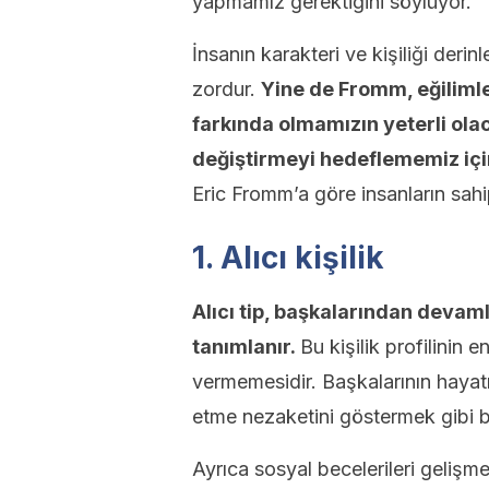
yapmamız gerektiğini söylüyor.
İnsanın karakteri ve kişiliği deri
zordur.
Yine de Fromm, eğilimle
farkında olmamızın yeterli ola
değiştirmeyi hedeflememiz içi
Eric Fromm’a göre insanların sahip
1. Alıcı kişilik
Alıcı tip, başkalarından devam
tanımlanır.
Bu kişilik profilinin e
vermemesidir. Başkalarının hayat
etme nezaketini göstermek gibi bi
Ayrıca sosyal becelerileri gelişm