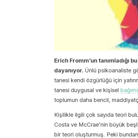
Erich Fromm’un tanımladığı bu 5 
dayanıyor.
Ünlü psikoanaliste gö
tanesi kendi özgürlüğü için yatır
tanesi duygusal ve kişisel
bağıms
toplumun daha bencil, maddiyatçı 
Kişilikle ilgili çok sayıda teori bu
Costa ve McCrae’nin büyük beşlis
bir teori oluşturmuş. Peki bundan,