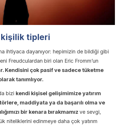
işilik tipleri
ana ihtiyaca dayanıyor: hepimizin de bildiği gibi
Yeni Freudculardan biri olan Eric Fromm’un
var. Kendisini çok pasif ve sadece tüketme
 olarak tanımlıyor.
da bizi
kendi kişisel gelişimimize yatırım
törlere, maddiyata ya da başarılı olma ve
ılığımızı bir kenara bırakmamız
ve sevgi,
lük niteliklerini edinmeye daha çok yatırım