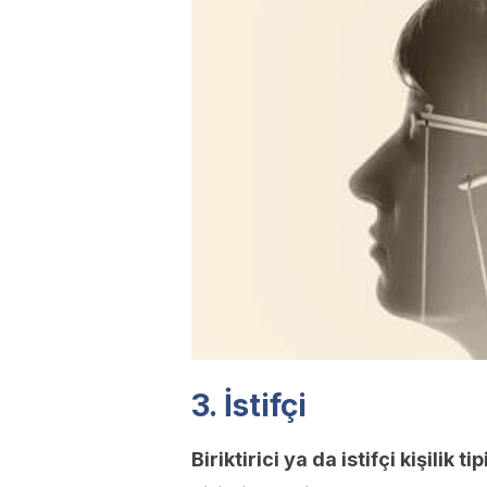
3. İstifçi
Biriktirici ya da istifçi kişilik