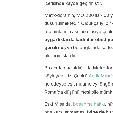
içerisinde kayda geçirmiştir.
Metrodora’nın, MÖ 200 ila 400 yı
düşünülmektedir. Oldukça iyi bi
toplumlarının aksine cinsiyetçi 
uygarlıklarda kadınlar ebediy
görülmüş
ve bu bağlamda sadece
algılanmışlardır.
Bu açıdan bakıldığında Metrodora
söyleyebiliriz. Çünkü
Antik Mısır’
neredeyse eşit muameleyi öngörm
Roma’da düşünülmesi bile mümkün 
Eski Mısır’da,
boşanma hakkı
, n
hoş karşılanmaması
(yine de bu