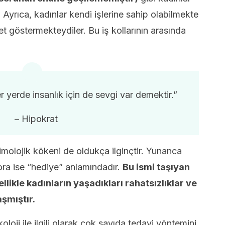
 Ayrıca, kadınlar kendi işlerine sahip olabilmekte
iyet göstermekteydiler. Bu iş kollarının arasında
er yerde insanlık için de sevgi var demektir.”
– Hipokrat
molojik kökeni de oldukça ilginçtir. Yunanca
ora ise “hediye” anlamındadır.
Bu ismi taşıyan
ellikle kadınların yaşadıkları rahatsızlıklar ve
şmıştır.
loji ile ilgili olarak çok sayıda tedavi yöntemini