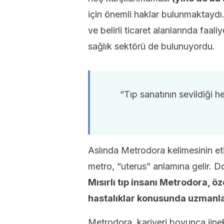
için önemli haklar bulunmaktaydı.
ve belirli ticaret alanlarında faal
sağlık sektörü de bulunuyordu.
“Tıp sanatının sevildiği h
Aslında Metrodora kelimesinin eti
metro, “uterus” anlamına gelir. D
Mısırlı tıp insanı Metrodora, öz
hastalıklar konusunda uzmanla
Metrodora, kariyeri boyunca jineko