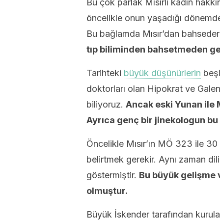
Bu çok parlak Mısırlı kadın hakkın
öncelikle onun yaşadığı dönemden
Bu bağlamda Mısır’dan bahseder
tıp biliminden bahsetmeden g
Tarihteki
büyük düşünürlerin
beşi
doktorları olan Hipokrat ve Galen 
biliyoruz.
Ancak eski Yunan ile M
Ayrıca genç bir jinekologun bu k
Öncelikle Mısır’ın MÖ 323 ile 30 
belirtmek gerekir. Aynı zaman dil
göstermiştir.
Bu büyük gelişme v
olmuştur.
Büyük İskender tarafından kurulan