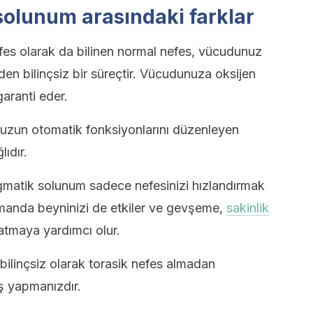
z solunum arasındaki farklar
efes olarak da bilinen normal nefes, vücudunuz
den bilinçsiz bir süreçtir. Vücudunuza oksijen
aranti eder.
zun otomatik fonksiyonlarını düzenleyen
lıdır.
agmatik solunum sadece nefesinizi hızlandırmak
amanda beyninizi de etkiler ve gevşeme,
sakinlik
tmaya yardımcı olur.
, bilinçsiz olarak torasik nefes almadan
ş yapmanızdır.