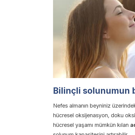
Bilinçli solunumun b
Nefes almanın beyniniz üzerindeki 
hücresel oksijenasyon, doku oksi
hücresel yaşamı mümkün kılan
a
solunum kapasitesini artırabilir.