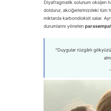
Diyafragmatik solunum oksijen hacm
doldurur, akciğerlerinizdeki tüm
miktarda karbondioksit salar. A
durumlarını yöneten
parasempatik
“Duygular rüzgârlı gökyüzünd
alm