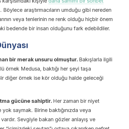
s karşısındaki kişiyle
daha samimi bir sohbet
di. Böylece araştırmacıların umduğu gibi nereden
larının veya tenlerinin ne renk olduğu hiçbir önem
i bedende bir insan olduğunu fark edebildiler.
Dünyası
aman bir merak unsuru olmuştur.
Bakışlarla ilgili
nlü örnek Medusa, baktığı her şeyi taşa
. Bir diğer örnek ise kör olduğu halde geleceği
atma gücüne sahiptir.
Her zaman bir niyet
e yok saymak. Birine baktığınızda veya
vardır. Sevgiyle bakan gözler anlayış ve
er “içimizdeki şeytan”ı ortaya çıkarırken nefret