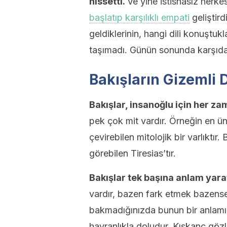
hissetti.
Ve yine istisnasız herke
başlatıp karşılıklı empati
geliştir
geldiklerinin, hangi dili konuştuk
taşımadı. Günün sonunda karşıdak
Bakışların Gizemli 
Bakışlar, insanoğlu için her z
pek çok mit vardır. Örneğin en ü
çevirebilen mitolojik bir varlıktır
görebilen Tiresias’tır.
Bakışlar tek başına anlam yar
vardır, bazen fark etmek bazens
bakmadığınızda bunun bir anlamı 
hayranlıkla doludur. Kıskanç gözl