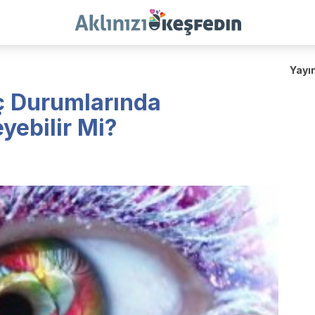
Yayı
nç Durumlarında
eyebilir Mi?