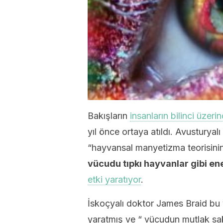
Bakışların
insanların bilinci üzeri
yıl önce ortaya atıldı. Avusturya
“hayvansal manyetizma teorisinin”
vücudu tıpkı hayvanlar gibi ene
etki yaratıyor
.
İskoçyalı doktor James Braid bu 
yaratmış ve “ vücudun mutlak saki