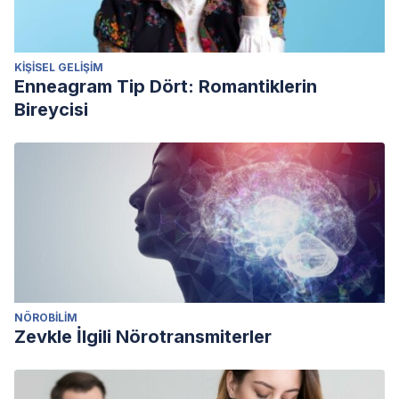
KIŞISEL GELIŞIM
Enneagram Tip Dört: Romantiklerin
Bireycisi
NÖROBILIM
Zevkle İlgili Nörotransmiterler