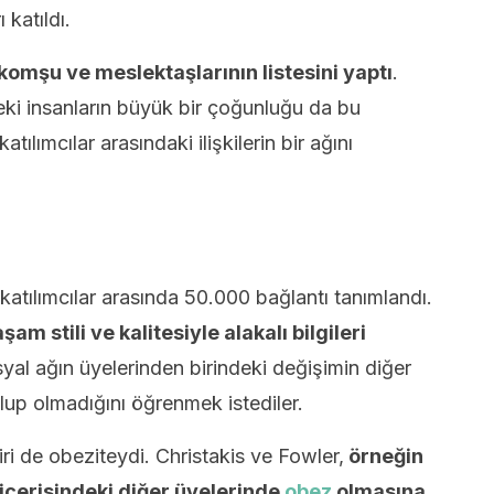
 katıldı.
komşu ve meslektaşlarının listesini yaptı
.
eki insanların büyük bir çoğunluğu da bu
atılımcılar arasındaki ilişkilerin bir ağını
atılımcılar arasında 50.000 bağlantı tanımlandı.
am stili ve kalitesiyle alakalı bilgileri
syal ağın üyelerinden birindeki değişimin diğer
olup olmadığını öğrenmek istediler.
i de obeziteydi. Christakis ve Fowler,
örneğin
ı içerisindeki diğer üyelerinde
obez
olmasına