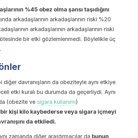
daşlarının %45 obez olma şansı taşıdığını
ında arkadaşlarının arkadaşlarının riski %20
adaşlarının arkadaşlarının arkadaşlarının riski
tesinde bir etki gözlemlenmedi. Böylelikle üç
.
önler
i diğer davranışların da obeziteyle aynı etkiye
receli etki kuralı bu durumda da geçerliydi. Aynı
mda (obezite ve
sigara kullanımı
)
bir kişi kilo kaybederse veya sigara içmeyi
vranışını da etkiledi.
ynı zamanda diğer araştırmacılar da
bunun