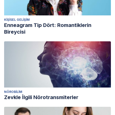
KIŞISEL GELIŞIM
Enneagram Tip Dört: Romantiklerin
Bireycisi
NÖROBILIM
Zevkle İlgili Nörotransmiterler