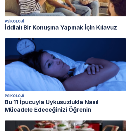
PSIKOLOJI
İddialı Bir Konuşma Yapmak İçin Kılavuz
PSIKOLOJI
Bu 11 İpucuyla Uykusuzlukla Nasıl
Mücadele Edeceğinizi Öğrenin