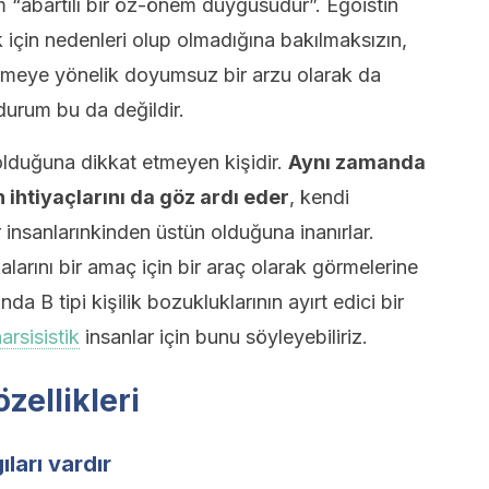
“abartılı bir öz-önem duygusudur”. Egoistin
 için nedenleri olup olmadığına bakılmaksızın,
rmeye yönelik doyumsuz bir arzu olarak da
 durum bu da değildir.
 olduğuna dikkat etmeyen kişidir.
Aynı zamanda
 ihtiyaçlarını da göz ardı eder
, kendi
er insanlarınkinden üstün olduğuna inanırlar.
arını bir amaç için bir araç olarak görmelerine
a B tipi kişilik bozukluklarının ayırt edici bir
arsisistik
insanlar için bunu söyleyebiliriz.
özellikleri
ları vardır