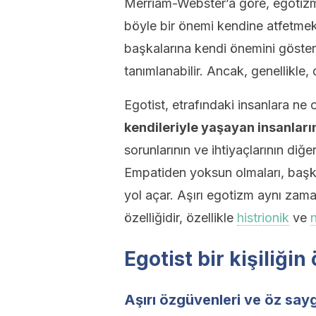
Merriam-Webster’a göre, egotizm 
böyle bir önemi kendine atfetmek
başkalarına kendi önemini göste
tanımlanabilir. Ancak, genellikle,
Egotist, etrafındaki insanlara ne
kendileriyle yaşayan insanların
sorunlarının ve ihtiyaçlarının diğ
Empatiden yoksun olmaları, başkal
yol açar. Aşırı egotizm aynı zamand
özelliğidir, özellikle
histrionik
ve
n
Egotist bir kişiliğin 
Aşırı özgüvenleri ve öz saygı