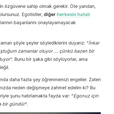
çin özgüvene sahip olmak gerekir. Öte yandan,
lursunuz. Egotistler,
diğer
herkesin hatalı
arının başarılarını onaylayamayacak
aman şöyle şeyler söylediklerini duyarız: “
İnkar
ştuğum zamanlar oluyor … çünkü bazen bir
luyor
“. Bunu bir şaka gibi söylüyorlar, ama
eğil.
ında daha fazla şey öğrenmemizi engeller. Zaten
ızda neden değişmeye zahmet edelim ki? Bu
riyle şunu hatırlamakta fayda var: “
Egonuz için
a bir gündür
“.