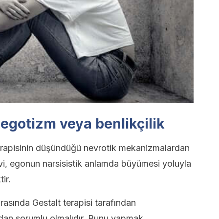
 egotizm veya benlikçilik
erapisinin düşündüğü nevrotik mekanizmalardan
evi, egonun narsisistik anlamda büyümesi yoluyla
ir.
asında Gestalt terapisi tarafından
ından sorumlu olmalıdır. Bunu yapmak,