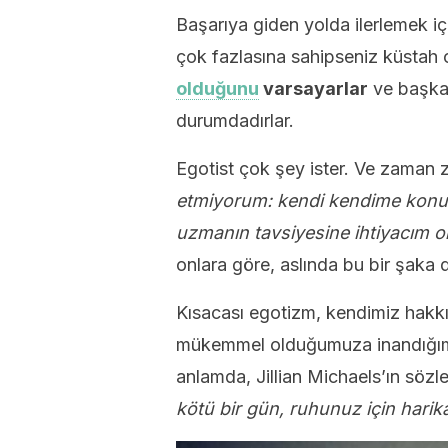
Başarıya giden yolda ilerlemek i
çok fazlasına sahipseniz küstah o
olduğunu
varsayarlar
ve başkal
durumdadırlar.
Egotist çok şey ister. Ve zaman z
etmiyorum: kendi kendime konu
uzmanın tavsiyesine ihtiyacım o
onlara göre, aslında bu bir şaka d
Kısacası egotizm, kendimiz hakk
mükemmel olduğumuza inandığım
anlamda, Jillian Michaels’ın sözle
kötü bir gün, ruhunuz için harik