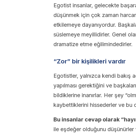
Egotist insanlar, gelecekte başara
düşünmek için çok zaman harcarla
etkilemeye dayanıyordur. Başkaların
süslemeye meyillidirler. Genel o
dramatize etme eğilimindedirler.
“Zor” bir kişilikleri vardır
Egotistler, yalnızca kendi bakış açı
yapılması gerektiğini ve başkalar
bildiklerine inanırlar. Her şey “ol
kaybettiklerini hissederler ve bu o
Bu insanlar cevap olarak “hayı
ile eşdeğer olduğunu düşünürler v