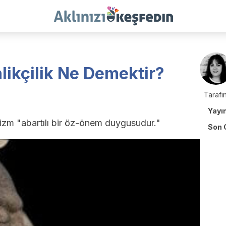
likçilik Ne Demektir?
Tarafın
Yayı
zm "abartılı bir öz-önem duygusudur."
Son 