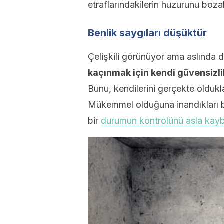
etraflarındakilerin huzurunu bozabi
Benlik saygıları düşüktür
Çelişkili görünüyor ama aslında d
kaçınmak için kendi güvensizli
Bunu, kendilerini gerçekte oldukl
Mükemmel olduğuna inandıkları bi
bir
durumun kontrolünü asla ka