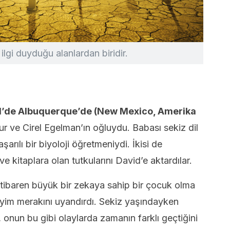
lgi duyduğu alanlardan biridir.
1’de Albuquerque’de (New Mexico, Amerika
hur ve Cirel Egelman’ın oğluydu. Babası sekiz dil
arılı bir biyoloji öğretmeniydi. İkisi de
ve kitaplara olan tutkularını David’e aktardılar.
tibaren büyük bir zekaya sahip bir çocuk olma
eneyim merakını uyandırdı. Sekiz yaşındayken
, onun bu gibi olaylarda zamanın farklı geçtiğini