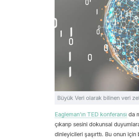
Büyük Veri olarak bilinen veri zek
Eagleman’ın TED konferansı
da m
çıkarıp sesini dokunsal duyumlara
dinleyicileri şaşırttı. Bu onun içi