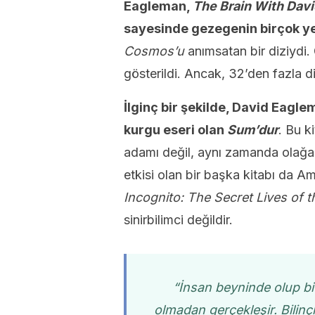
Eagleman,
The Brain With Davi
sayesinde gezegenin birçok ye
Cosmos’u
anımsatan bir diziydi.
gösterildi. Ancak, 32’den fazla dil
İlginç bir şekilde, David Eaglem
kurgu eseri olan
Sum’dur
. Bu k
adamı değil, aynı zamanda olağa
etkisi olan bir başka kitabı da A
Incognito: The Secret Lives of th
sinirbilimci değildir.
“İnsan beyninde olup bi
olmadan gerçekleşir. Bilinç