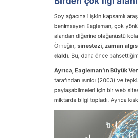
Birden çok ilgi alanı
Soy ağacına ilişkin kapsamlı araş
benimseyen Eagleman, çok yönlü 
alandan diğerine olağanüstü kolay
Örneğin,
sinestezi, zaman algısı
daldı
. Bu, daha önce bahsettiğimi
Ayrıca, Eagleman’ın Büyük Veriy
tarafından ısırıldı (2003) ve tepki
paylaşabilmeleri için bir web si
miktarda bilgi topladı. Ayrıca kıs