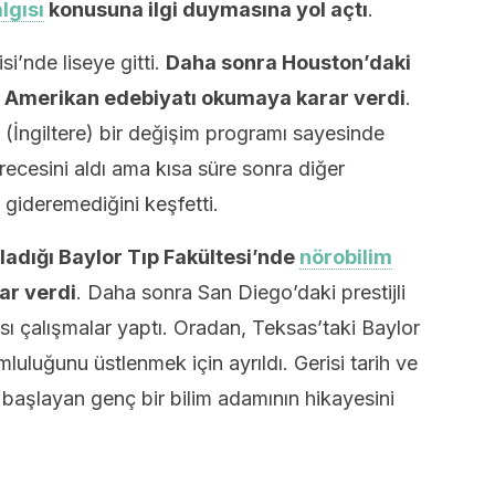
lgısı
konusuna ilgi duymasına yol açtı
.
’nde liseye gitti.
Daha sonra Houston’daki
ve Amerikan edebiyatı okumaya karar verdi
.
e (İngiltere) bir değişim programı sayesinde
recesini aldı ama kısa süre sonra diğer
ı gideremediğini keşfetti.
adığı Baylor Tıp Fakültesi’nde
nörobilim
ar verdi
. Daha sonra San Diego’daki prestijli
sı çalışmalar yaptı. Oradan, Teksas’taki Baylor
luluğunu üstlenmek için ayrıldı. Gerisi tarih ve
aşlayan genç bir bilim adamının hikayesini