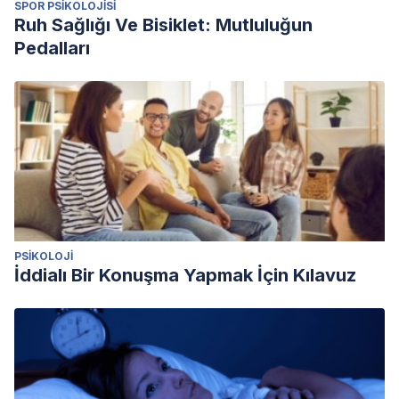
SPOR PSIKOLOJISI
Back,” The Journal of Values-Based Leadership: Vol. 9 :
Ruh Sağlığı Ve Bisiklet: Mutluluğun
Iss. 2 , Article 13. Recuperado de:
Pedalları
http://scholar.valpo.edu/jvbl/vol9/iss2/13
Peterson, Christopher (2011). Learning from the Life of
Steve Jobs, Psychology Today 01 Diciembre 2011.
Recuperado de
https://www.psychologytoday.com/us/blog/the-good-
life/201112/learning-the-life-steve-jobs
PSIKOLOJI
İddialı Bir Konuşma Yapmak İçin Kılavuz