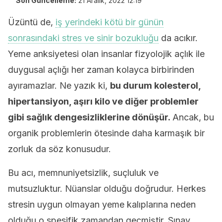
Son Güncelleme:
21 Aralık, 2022 12:19
Üzüntü de,
iş yerindeki kötü bir günün
sonrasındaki stres ve sinir bozukluğu
da acıkır.
Yeme anksiyetesi olan insanlar fizyolojik açlık ile
duygusal açlığı her zaman kolayca birbirinden
ayıramazlar. Ne yazık ki,
bu durum kolesterol,
hipertansiyon, aşırı kilo ve diğer problemler
gibi sağlık dengesizliklerine dönüşür.
Ancak, bu
organik problemlerin ötesinde daha karmaşık bir
zorluk da söz konusudur.
Bu acı, memnuniyetsizlik, suçluluk ve
mutsuzluktur. Nüanslar olduğu doğrudur. Herkes
stresin uygun olmayan yeme kalıplarına neden
olduğu o spesifik zamandan geçmiştir. Sınav