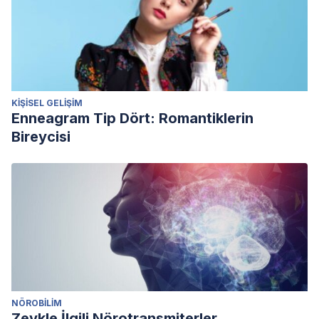
KIŞISEL GELIŞIM
Enneagram Tip Dört: Romantiklerin
Bireycisi
NÖROBILIM
Zevkle İlgili Nörotransmiterler