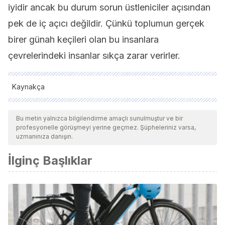
iyidir ancak bu durum sorun üstleniciler açısından
pek de iç açıcı değildir. Çünkü toplumun gerçek
birer günah keçileri olan bu insanlara
çevrelerindeki insanlar sıkça zarar verirler.
Kaynakça
Tüm alıntı yapılan kaynaklar, kalitelerini, güvenilirliklerini,
güncelliklerini ve geçerliliklerini sağlamak için ekibimiz
Bu metin yalnızca bilgilendirme amaçlı sunulmuştur ve bir
profesyonelle görüşmeyi yerine geçmez. Şüpheleriniz varsa,
tarafından derinlemesine incelendi. Bu makalenin bibliyografisi
uzmanınıza danışın.
güvenilir ve akademik veya bilimsel doğruluğa sahip olarak
İlginç Başlıklar
kabul edildi.
Aron, Elaine (2006) El don de la alta sensibilidad. Madrid:
Obelisco