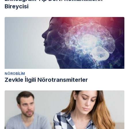
Bireycisi
NÖROBILIM
Zevkle İlgili Nörotransmiterler